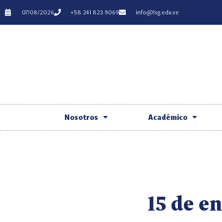
07/08/2026
+58 241 823.9069
info@lsg.edu.ve
Nosotros
Académico
15 de e