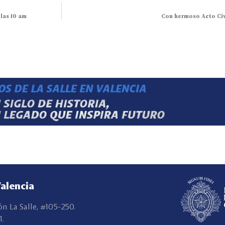
 las 10 am
Con hermoso Acto Cív
Valencia
ón La Salle, #105-250.
1.