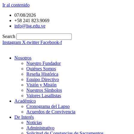
Ir al contenido
07/08/2026
+58 241 823.9069
info@lsg.edu.ve
Search
Instagram
X-twitter
Facebook-f
Nosotros
Nuestro Fundador
Quiénes Somos
Reseña Histórica
Equipo Directivo
Visión y Misión
Nuestros Símbolos
Valores Lasallistas
Académico
Cronograma del Lapso
Acuerdos de Convivencia
De Interés
Noticias
Administrativo
Solicitud de Constancias de Sacramentos