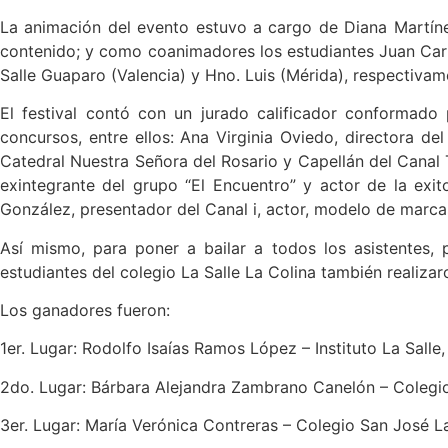
La animación del evento estuvo a cargo de Diana Martínez
contenido; y como coanimadores los estudiantes Juan Carlo
Salle Guaparo (Valencia) y Hno. Luis (Mérida), respectivam
El festival contó con un jurado calificador conformado
concursos, entre ellos: Ana Virginia Oviedo, directora d
Catedral Nuestra Señora del Rosario y Capellán del Canal T
exintegrante del grupo “El Encuentro” y actor de la exi
González, presentador del Canal i, actor, modelo de marcas
Así mismo, para poner a bailar a todos los asistentes,
estudiantes del colegio La Salle La Colina también realiza
Los ganadores fueron:
1er. Lugar: Rodolfo Isaías Ramos López – Instituto La Salle
2do. Lugar: Bárbara Alejandra Zambrano Canelón – Colegi
3er. Lugar: María Verónica Contreras – Colegio San José La