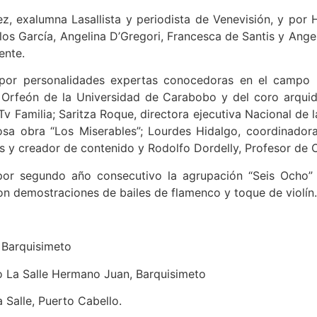
, exalumna Lasallista y periodista de Venevisión, y por 
s García, Angelina D’Gregori, Francesca de Santis y Angeli
ente.
 por personalidades expertas conocedoras en el campo d
el Orfeón de la Universidad de Carabobo y del coro arqui
v Familia; Saritza Roque, directora ejecutiva Nacional de l
tosa obra “Los Miserables”; Lourdes Hidalgo, coordinado
 y creador de contenido y Rodolfo Dordelly, Profesor de Or
 por segundo año consecutivo la agrupación “Seis Ocho”
ron demostraciones de bailes de flamenco y toque de violín.
, Barquisimeto
o La Salle Hermano Juan, Barquisimeto
 Salle, Puerto Cabello.