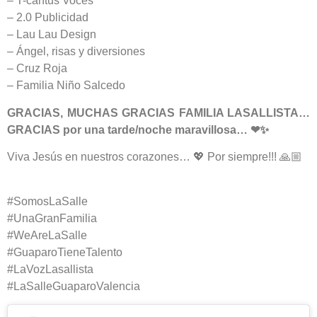
– T-cantus Voces
– 2.0 Publicidad
– Lau Lau Design
– Ángel, risas y diversiones
– Cruz Roja
– Familia Niño Salcedo
GRACIAS, MUCHAS GRACIAS FAMILIA LASALLISTA…
GRACIAS por una tarde/noche maravillosa… ❤✨
Viva Jesús en nuestros corazones… 💖 Por siempre!!! 🙏🏼
#SomosLaSalle
#UnaGranFamilia
#WeAreLaSalle
#GuaparoTieneTalento
#LaVozLasallista
#LaSalleGuaparoValencia