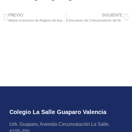
PREVIO:
SIGUIENTE:
Abierto el proceso de Registro de Aspirantes a cupo, año escolar 2024-2025
II Encuentro de Comunicadores del Distrito Lasallista Norandino Venezuela
Colegio La Salle Guaparo Valencia
Urb. Guaparo, Avenida Circunvalación La Salle,
#105-250.