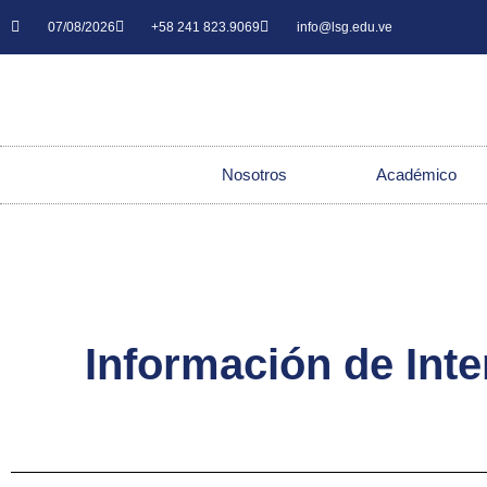
07/08/2026
+58 241 823.9069
info@lsg.edu.ve
Nosotros
Académico
Información de Int