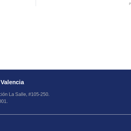
P
 Valencia
ión La Salle, #105-250.
001.