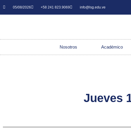
05/08/2026
+58 241 823.9069
info@lsg.edu.ve
Nosotros
Académico
Jueves 1