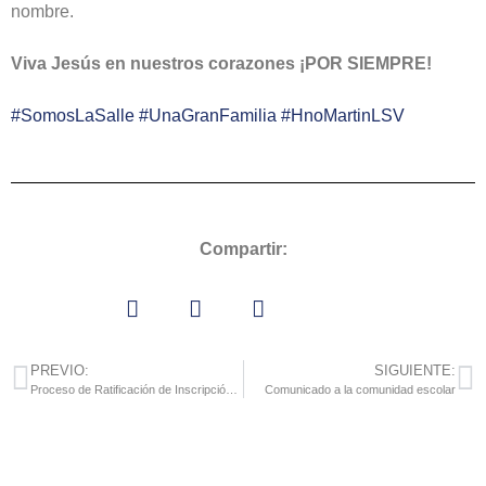
nombre.
Viva Jesús en nuestros corazones ¡POR SIEMPRE!
#SomosLaSalle
#UnaGranFamilia
#HnoMartinLSV
Compartir:
PREVIO:
SIGUIENTE:
Proceso de Ratificación de Inscripción para el Año Escolar 2020-2021
Comunicado a la comunidad escolar