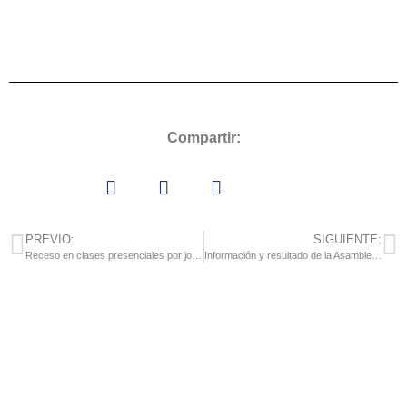
Compartir:
PREVIO:
SIGUIENTE:
Receso en clases presenciales por jornada electoral del 21N
Información y resultado de la Asamblea Escolar