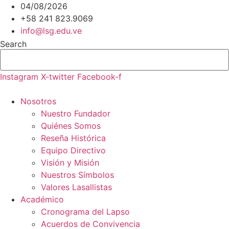
Ir
04/08/2026
al
+58 241 823.9069
contenido
info@lsg.edu.ve
Search
Instagram
X-twitter
Facebook-f
Nosotros
Nuestro Fundador
Quiénes Somos
Reseña Histórica
Equipo Directivo
Visión y Misión
Nuestros Símbolos
Valores Lasallistas
Académico
Cronograma del Lapso
Acuerdos de Convivencia