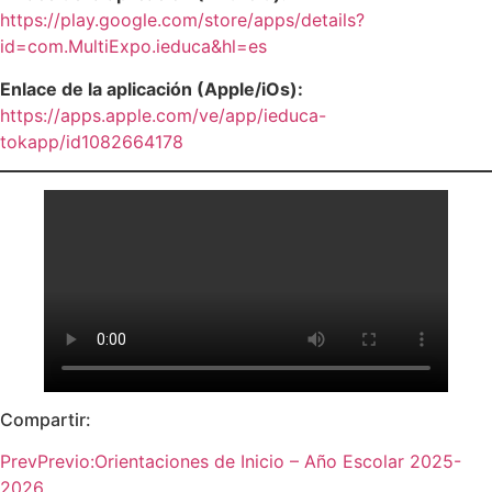
https://play.google.com/store/apps/details?
id=com.MultiExpo.ieduca&hl=es
Enlace de la aplicación (Apple/iOs):
https://apps.apple.com/ve/app/ieduca-
tokapp/id1082664178
Compartir:
Prev
Previo:
Orientaciones de Inicio – Año Escolar 2025-
2026