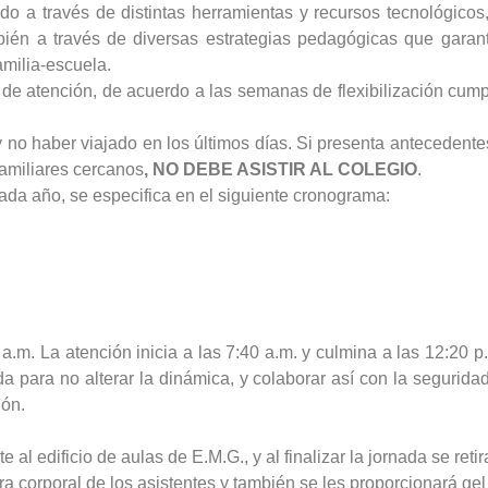
do a través de distintas herramientas y recursos tecnológico
bién a través de diversas estrategias pedagógicas que gara
amilia-escuela.
e atención, de acuerdo a las semanas de flexibilización cum
no haber viajado en los últimos días. Si presenta antecedentes 
familiares cercanos
, NO DEBE ASISTIR AL COLEGIO
.
cada año, se especifica en el siguiente cronograma:
5 a.m. La atención inicia a las 7:40 a.m. y culmina a las 12:20
da para no alterar la dinámica, y colaborar así con la segurid
ión.
 al edificio de aulas de E.M.G., y al finalizar la jornada se reti
ra corporal de los asistentes y también se les proporcionará gel 