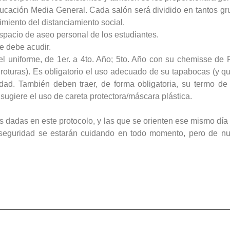
Educación Media General. Cada salón será dividido en tantos g
imiento del distanciamiento social.
pacio de aseo personal de los estudiantes.
de debe acudir.
l uniforme, de 1er. a 4to. Año; 5to. Año con su chemisse de 
 roturas). Es obligatorio el uso adecuado de su tapabocas (y q
idad. También deben traer, de forma obligatoria, su termo d
sugiere el uso de careta protectora/máscara plástica.
s dadas en este protocolo, y las que se orienten ese mismo día e
seguridad se estarán cuidando en todo momento, pero de nues