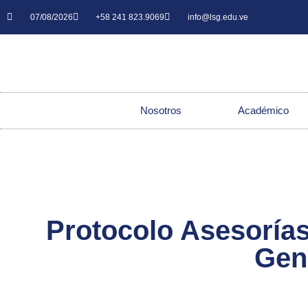
07/08/2026
+58 241 823.9069
info@lsg.edu.ve
Nosotros
Académico
Protocolo Asesoría
Gene