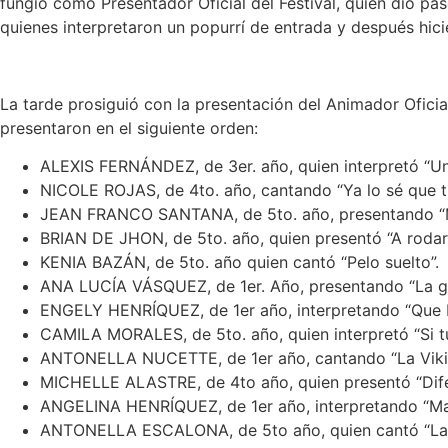
fungió como Presentador Oficial del Festival, quien dio pas
quienes interpretaron un popurrí de entrada y después hic
La tarde prosiguió con la presentación del Animador Oficial,
presentaron en el siguiente orden:
ALEXIS FERNÁNDEZ, de 3er. año, quien interpretó “Un
NICOLE ROJAS, de 4to. año, cantando “Ya lo sé que tú
JEAN FRANCO SANTANA, de 5to. año, presentando “Mú
BRIAN DE JHON, de 5to. año, quien presentó “A rodar 
KENIA BAZÁN, de 5to. año quien cantó “Pelo suelto”.
ANA LUCÍA VÁSQUEZ, de 1er. Año, presentando “La gra
ENGELY HENRÍQUEZ, de 1er año, interpretando “Que Bo
CAMILA MORALES, de 5to. año, quien interpretó “Si tú
ANTONELLA NUCETTE, de 1er año, cantando “La Viki
MICHELLE ALASTRE, de 4to año, quien presentó “Dife
ANGELINA HENRÍQUEZ, de 1er año, interpretando “Ma
ANTONELLA ESCALONA, de 5to año, quien cantó “La 