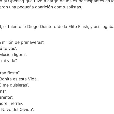
o al Opening que tuvo a cargo de los ex participantes en la
ieron una pequeña aparición como solistas.
 el talentoso Diego Quintero de la Elite Flash, y así llegaba
 millón de primaveras”.
 te vas”.
sica ligera”.
mi vida”.
n fiesta”.
nita es esta Vida”.
 me quisieras”.
na”.
rente”.
dre Tierra».
Nave del Olvido”.