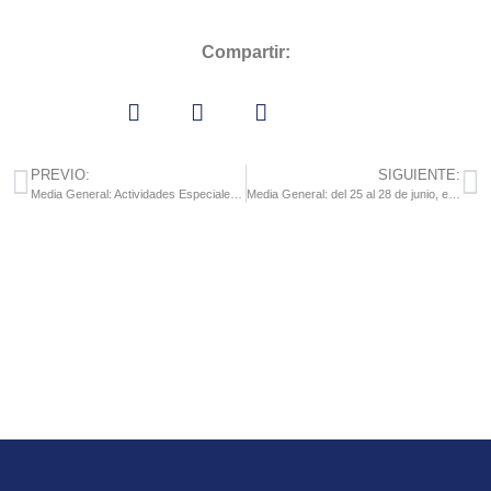
Compartir:
PREVIO:
SIGUIENTE:
Media General: Actividades Especiales del 17 al 21 de junio
Media General: del 25 al 28 de junio, el horario de salida será 12:15 pm