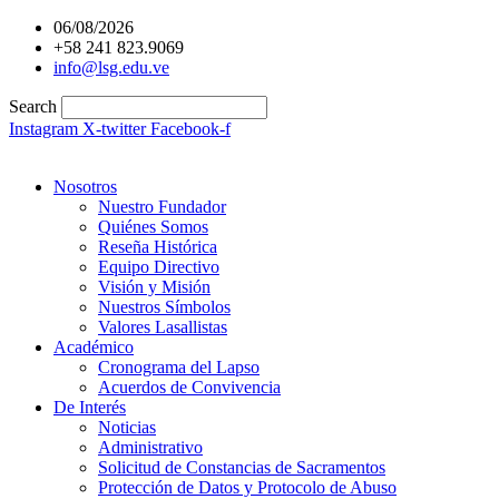
Ir
06/08/2026
al
+58 241 823.9069
contenido
info@lsg.edu.ve
Search
Instagram
X-twitter
Facebook-f
Nosotros
Nuestro Fundador
Quiénes Somos
Reseña Histórica
Equipo Directivo
Visión y Misión
Nuestros Símbolos
Valores Lasallistas
Académico
Cronograma del Lapso
Acuerdos de Convivencia
De Interés
Noticias
Administrativo
Solicitud de Constancias de Sacramentos
Protección de Datos y Protocolo de Abuso