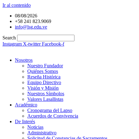
Ir al contenido
08/08/2026
+58 241 823.9069
info@lsg.edu.ve
Search
Instagram
X-twitter
Facebook-f
Nosotros
Nuestro Fundador
Quiénes Somos
Reseña Histórica
Equipo Directivo
Visión y Misión
Nuestros Símbolos
Valores Lasallistas
Académico
Cronograma del Lapso
Acuerdos de Convivencia
De Interés
Noticias
Administrativo
Solicitud de Constancias de Sacramentos