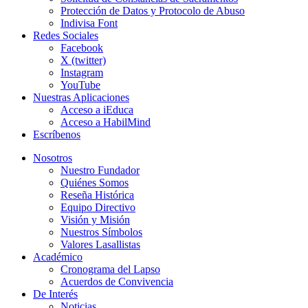
Protección de Datos y Protocolo de Abuso
Indivisa Font
Redes Sociales
Facebook
X (twitter)
Instagram
YouTube
Nuestras Aplicaciones
Acceso a iEduca
Acceso a HabilMind
Escríbenos
Nosotros
Nuestro Fundador
Quiénes Somos
Reseña Histórica
Equipo Directivo
Visión y Misión
Nuestros Símbolos
Valores Lasallistas
Académico
Cronograma del Lapso
Acuerdos de Convivencia
De Interés
Noticias