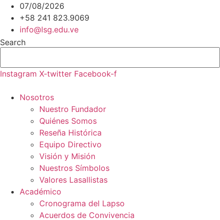
Ir
07/08/2026
al
+58 241 823.9069
contenido
info@lsg.edu.ve
Search
Instagram
X-twitter
Facebook-f
Nosotros
Nuestro Fundador
Quiénes Somos
Reseña Histórica
Equipo Directivo
Visión y Misión
Nuestros Símbolos
Valores Lasallistas
Académico
Cronograma del Lapso
Acuerdos de Convivencia