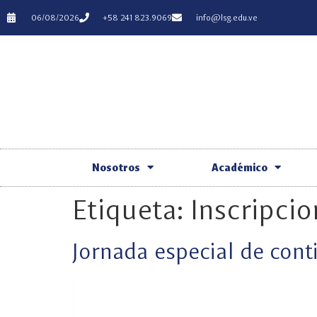
06/08/2026
+58 241 823.9069
info@lsg.edu.ve
Nosotros
Académico
Etiqueta:
Inscripci
Jornada especial de cont