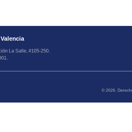
 Valencia
ión La Salle, #105-250.
001.
© 2026. Derecho