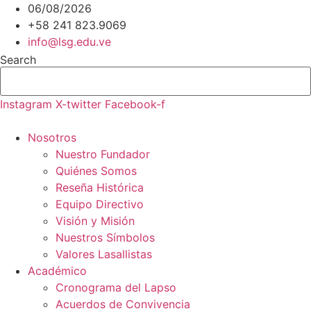
Ir
06/08/2026
al
+58 241 823.9069
contenido
info@lsg.edu.ve
Search
Instagram
X-twitter
Facebook-f
Nosotros
Nuestro Fundador
Quiénes Somos
Reseña Histórica
Equipo Directivo
Visión y Misión
Nuestros Símbolos
Valores Lasallistas
Académico
Cronograma del Lapso
Acuerdos de Convivencia