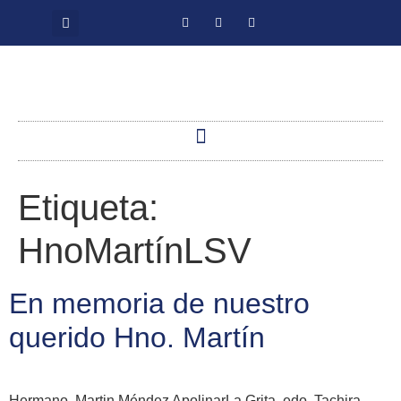
Etiqueta:
HnoMartínLSV
En memoria de nuestro
querido Hno. Martín
Hermano. Martin Méndez ApolinarLa Grita, edo. Tachira,